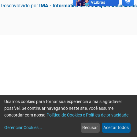
Desenvolvido por
IMA - Informática de Municípios Associados
Usamos cookies para tornar sua experiência a mais agradável
possível. Se continuar navegando neste site, você assume
concordar com nossa
Política de Cookies e Política de privacidade
home
build_circle
event
web
more_horiz
Erro ao enviar informações, por favor tente novamente
Gerenciar Cookies
...
Recusar
Aceitar todos
Início
Serviços
Eventos
Notícias
Mais