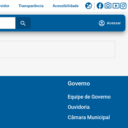
facebook
photo_camera
smart_display
flaky
vidor
Transparência
Acessibilidade
account_circle
search
Acessar
Governo
Equipe de Governo
Ouvidoria
Câmara Municipal