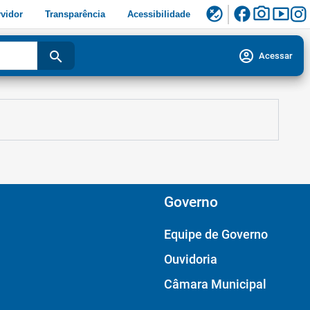
facebook
photo_camera
smart_display
flaky
vidor
Transparência
Acessibilidade
account_circle
search
Acessar
Governo
Equipe de Governo
Ouvidoria
Câmara Municipal