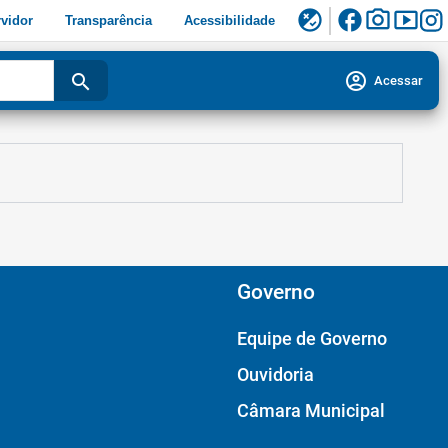
facebook
photo_camera
smart_display
flaky
vidor
Transparência
Acessibilidade
account_circle
search
Acessar
Governo
Equipe de Governo
Ouvidoria
Câmara Municipal