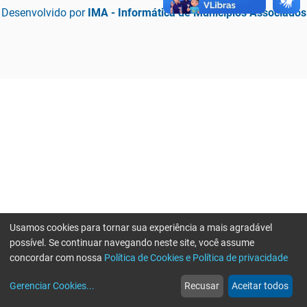
Desenvolvido por
IMA - Informática de Municípios Associados
Usamos cookies para tornar sua experiência a mais agradável
possível. Se continuar navegando neste site, você assume
concordar com nossa
Política de Cookies e Política de privacidade
home
build_circle
event
web
more_horiz
Erro ao enviar informações, por favor tente novamente
Gerenciar Cookies
...
Recusar
Aceitar todos
Início
Serviços
Eventos
Notícias
Mais