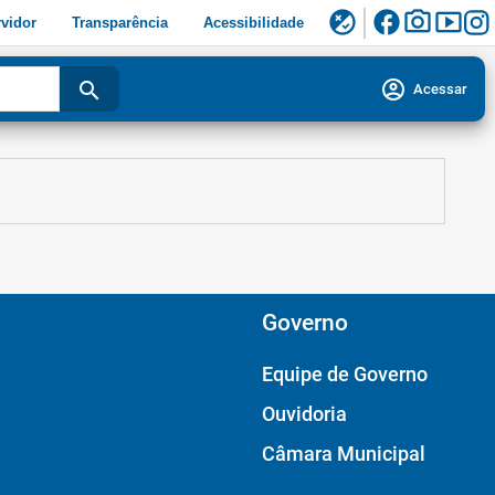
facebook
photo_camera
smart_display
flaky
vidor
Transparência
Acessibilidade
account_circle
search
Acessar
Governo
Equipe de Governo
Ouvidoria
Câmara Municipal