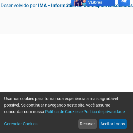
Desenvolvido por
IMA - Informática de Municípios Associados
Usamos cookies para tornar sua experiência a mais agradável
possível. Se continuar navegando neste site, você assume
concordar com nossa
Política de Cookies e Política de privacidade
home
build_circle
event
web
more_horiz
Erro ao enviar informações, por favor tente novamente
Gerenciar Cookies
...
Recusar
Aceitar todos
Início
Serviços
Eventos
Notícias
Mais