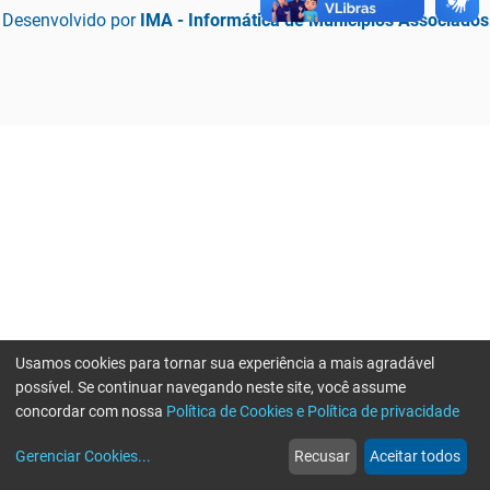
Desenvolvido por
IMA - Informática de Municípios Associados
Usamos cookies para tornar sua experiência a mais agradável
possível. Se continuar navegando neste site, você assume
concordar com nossa
Política de Cookies e Política de privacidade
home
build_circle
event
web
more_horiz
Erro ao enviar informações, por favor tente novamente
Gerenciar Cookies
...
Recusar
Aceitar todos
Início
Serviços
Eventos
Notícias
Mais