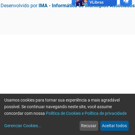
Desenvolvido por
IMA - Informática de Municípios Associados
Usamos cookies para tornar sua experiência a mais agradável
possível. Se continuar navegando neste site, você assume
concordar com nossa
Política de Cookies e Política de privacidade
home
build_circle
event
web
more_horiz
Erro ao enviar informações, por favor tente novamente
Gerenciar Cookies
...
Recusar
Aceitar todos
Início
Serviços
Eventos
Notícias
Mais