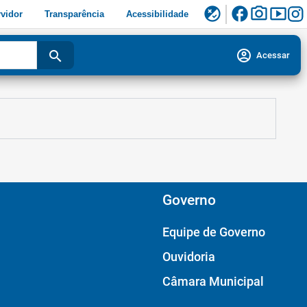
facebook
photo_camera
smart_display
flaky
vidor
Transparência
Acessibilidade
account_circle
search
Acessar
Governo
Equipe de Governo
Ouvidoria
Câmara Municipal