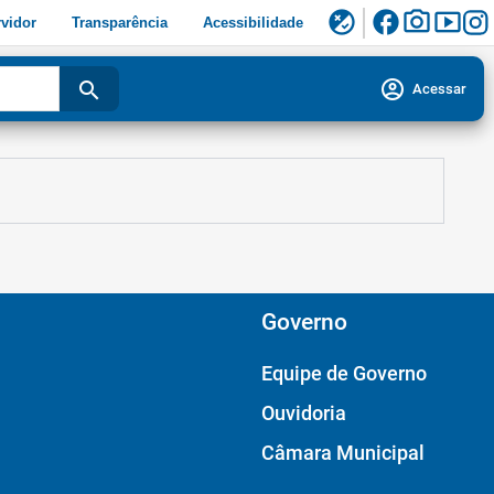
facebook
photo_camera
smart_display
flaky
vidor
Transparência
Acessibilidade
account_circle
search
Acessar
Governo
Equipe de Governo
Ouvidoria
Câmara Municipal