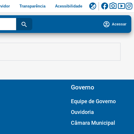
facebook
photo_camera
smart_display
flaky
vidor
Transparência
Acessibilidade
account_circle
search
Acessar
Governo
Equipe de Governo
Ouvidoria
Câmara Municipal