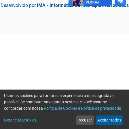
Desenvolvido por
IMA - Informática de Municípios Associados
Usamos cookies para tornar sua experiência a mais agradável
possível. Se continuar navegando neste site, você assume
concordar com nossa
Política de Cookies e Política de privacidade
home
build_circle
event
web
more_horiz
Erro ao enviar informações, por favor tente novamente
Gerenciar Cookies
...
Recusar
Aceitar todos
Início
Serviços
Eventos
Notícias
Mais