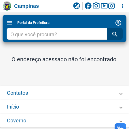
facebook
photo_camera
smart_display
flaky
more_vert
Campinas
Ligar/Desligar contraste visual de tela para
Ir para conteudo
Ir para menu do site da Prefeitura de Campinas
1
2
3
acessibilidade
account_circle
menu
Portal da Prefeitura
search
O endereço acessado não foi encontrado.
Contatos
Início
Governo