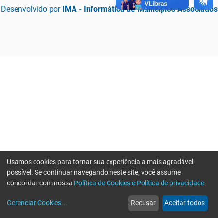
Desenvolvido por
IMA - Informática de Municípios Associados
Usamos cookies para tornar sua experiência a mais agradável
possível. Se continuar navegando neste site, você assume
concordar com nossa
Política de Cookies e Política de privacidade
home
build_circle
event
web
more_horiz
Erro ao enviar informações, por favor tente novamente
Gerenciar Cookies
...
Recusar
Aceitar todos
Início
Serviços
Eventos
Notícias
Mais