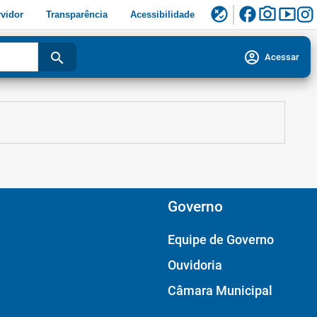
facebook
photo_camera
smart_display
flaky
vidor
Transparência
Acessibilidade
account_circle
search
Acessar
Governo
Equipe de Governo
Ouvidoria
Câmara Municipal