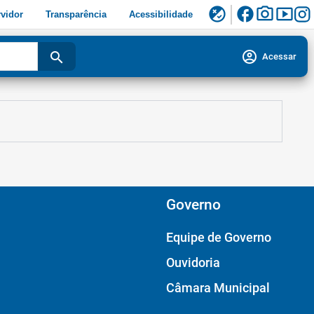
facebook
photo_camera
smart_display
flaky
vidor
Transparência
Acessibilidade
account_circle
search
Acessar
Governo
Equipe de Governo
Ouvidoria
Câmara Municipal