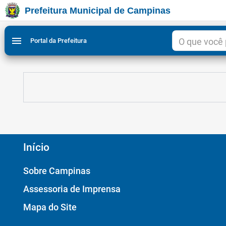
Prefeitura Municipal de Campinas
Ir para conteudo
Ir para menu do site da Prefeitura de Campinas
Ligar/Desligar contraste visual de tela para acessibili
1
2
menu
Portal da Prefeitura
Início
Sobre Campinas
Assessoria de Imprensa
Mapa do Site