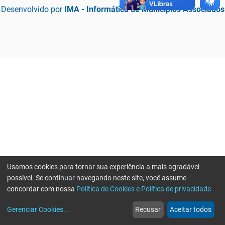
Desenvolvido por
IMA - Informática de Municípios Associados
Usamos cookies para tornar sua experiência a mais agradável
possível. Se continuar navegando neste site, você assume
concordar com nossa
Política de Cookies e Política de privacidade
home
build_circle
event
web
more_horiz
Erro ao enviar informações, por favor tente novamente
Gerenciar Cookies
...
Recusar
Aceitar todos
Início
Serviços
Eventos
Notícias
Mais