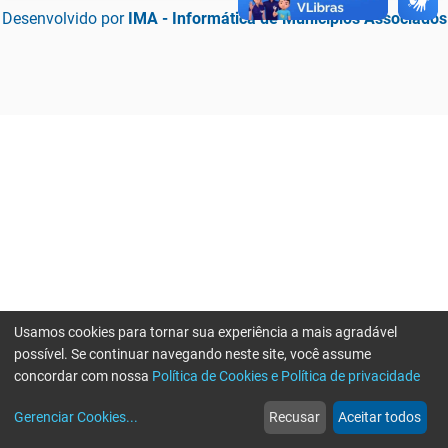
Desenvolvido por
IMA - Informática de Municípios Associados
Usamos cookies para tornar sua experiência a mais agradável
possível. Se continuar navegando neste site, você assume
concordar com nossa
Política de Cookies e Política de privacidade
home
build_circle
event
web
more_horiz
Erro ao enviar informações, por favor tente novamente
Gerenciar Cookies
...
Recusar
Aceitar todos
Início
Serviços
Eventos
Notícias
Mais