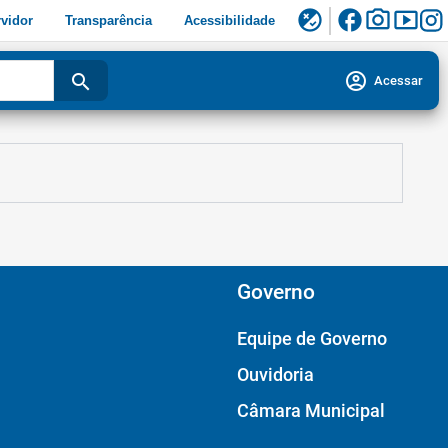
facebook
photo_camera
smart_display
flaky
vidor
Transparência
Acessibilidade
account_circle
search
Acessar
Governo
Equipe de Governo
Ouvidoria
Câmara Municipal