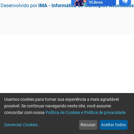
Desenvolvido por
IMA - Informática de Municípios Associados
Usamos cookies para tornar sua experiência a mais agradável
possível. Se continuar navegando neste site, você assume
concordar com nossa
Política de Cookies e Política de privacidade
home
build_circle
event
web
more_horiz
Erro ao enviar informações, por favor tente novamente
Gerenciar Cookies
...
Recusar
Aceitar todos
Início
Serviços
Eventos
Notícias
Mais