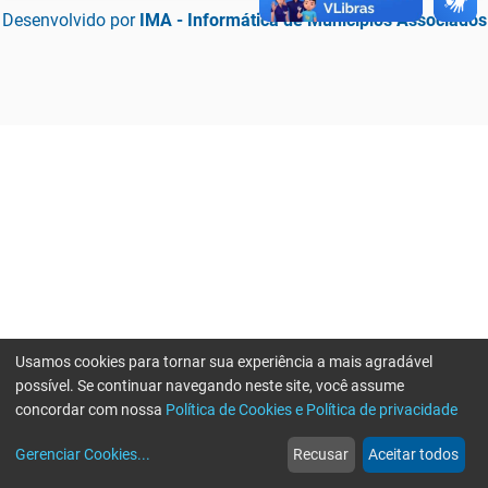
Desenvolvido por
IMA - Informática de Municípios Associados
Usamos cookies para tornar sua experiência a mais agradável
possível. Se continuar navegando neste site, você assume
concordar com nossa
Política de Cookies e Política de privacidade
home
build_circle
event
web
more_horiz
Erro ao enviar informações, por favor tente novamente
Gerenciar Cookies
...
Recusar
Aceitar todos
Início
Serviços
Eventos
Notícias
Mais