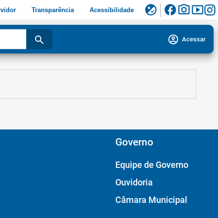
facebook
photo_camera
smart_display
flaky
vidor
Transparência
Acessibilidade
account_circle
search
Acessar
Governo
Equipe de Governo
Ouvidoria
Câmara Municipal