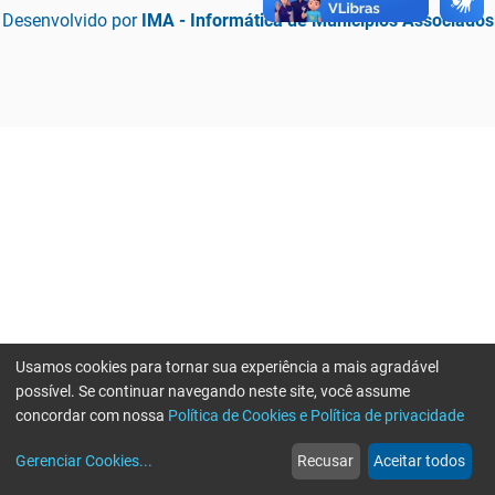
Desenvolvido por
IMA - Informática de Municípios Associados
Usamos cookies para tornar sua experiência a mais agradável
possível. Se continuar navegando neste site, você assume
concordar com nossa
Política de Cookies e Política de privacidade
home
build_circle
event
web
more_horiz
Erro ao enviar informações, por favor tente novamente
Gerenciar Cookies
...
Recusar
Aceitar todos
Início
Serviços
Eventos
Notícias
Mais