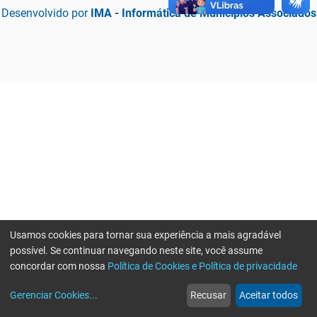
Desenvolvido por
IMA - Informática de Municípios Associados
Usamos cookies para tornar sua experiência a mais agradável
possível. Se continuar navegando neste site, você assume
concordar com nossa
Política de Cookies e Política de privacidade
home
build_circle
event
web
more_horiz
Erro ao enviar informações, por favor tente novamente
Gerenciar Cookies
...
Recusar
Aceitar todos
Início
Serviços
Eventos
Notícias
Mais