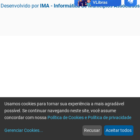
Desenvolvido por
IMA - Informática de Municípios Associados
Usamos cookies para tornar sua experiência a mais agradável
possível. Se continuar navegando neste site, você assume
concordar com nossa
Política de Cookies e Política de privacidade
home
build_circle
event
web
more_horiz
Erro ao enviar informações, por favor tente novamente
Gerenciar Cookies
...
Recusar
Aceitar todos
Início
Serviços
Eventos
Notícias
Mais