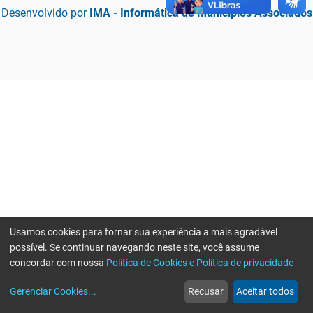
Desenvolvido por
IMA - Informática de Municípios Associados
Usamos cookies para tornar sua experiência a mais agradável
possível. Se continuar navegando neste site, você assume
concordar com nossa
Política de Cookies e Política de privacidade
home
build_circle
event
web
more_horiz
Erro ao enviar informações, por favor tente novamente
Gerenciar Cookies
...
Recusar
Aceitar todos
Início
Serviços
Eventos
Notícias
Mais