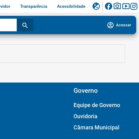
facebook
photo_camera
smart_display
flaky
vidor
Transparência
Acessibilidade
account_circle
search
Acessar
Governo
Equipe de Governo
Ouvidoria
Câmara Municipal