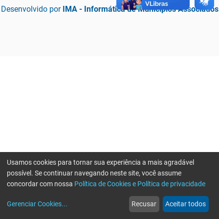
Desenvolvido por
IMA - Informática de Municípios Associados
Usamos cookies para tornar sua experiência a mais agradável
possível. Se continuar navegando neste site, você assume
concordar com nossa
Política de Cookies e Política de privacidade
home
build_circle
event
web
more_horiz
Erro ao enviar informações, por favor tente novamente
Gerenciar Cookies
...
Recusar
Aceitar todos
Início
Serviços
Eventos
Notícias
Mais