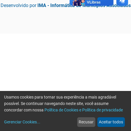
Desenvolvido por
IMA - Informática de Municípios Associados
Usamos cookies para tornar sua experiência a mais agradável
possível. Se continuar navegando neste site, você assume
concordar com nossa
Política de Cookies e Política de privacidade
home
build_circle
event
web
more_horiz
Erro ao enviar informações, por favor tente novamente
Gerenciar Cookies
...
Recusar
Aceitar todos
Início
Serviços
Eventos
Notícias
Mais