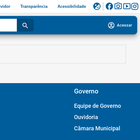
facebook
photo_camera
smart_display
flaky
vidor
Transparência
Acessibilidade
account_circle
search
Acessar
Governo
Equipe de Governo
Ouvidoria
Câmara Municipal