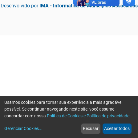
Desenvolvido por
IMA - Informática de Municípios Associados
Usamos cookies para tornar sua experiência a mais agradável
possível. Se continuar navegando neste site, você assume
concordar com nossa
Política de Cookies e Política de privacidade
home
build_circle
event
web
more_horiz
Erro ao enviar informações, por favor tente novamente
Gerenciar Cookies
...
Recusar
Aceitar todos
Início
Serviços
Eventos
Notícias
Mais