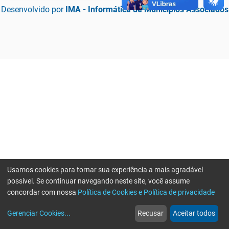
Desenvolvido por
IMA - Informática de Municípios Associados
Usamos cookies para tornar sua experiência a mais agradável
possível. Se continuar navegando neste site, você assume
concordar com nossa
Política de Cookies e Política de privacidade
home
build_circle
event
web
more_horiz
Erro ao enviar informações, por favor tente novamente
Gerenciar Cookies
...
Recusar
Aceitar todos
Início
Serviços
Eventos
Notícias
Mais