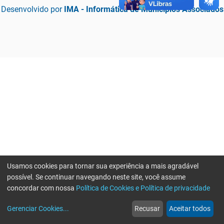
Desenvolvido por
IMA - Informática de Municípios Associados
Usamos cookies para tornar sua experiência a mais agradável
possível. Se continuar navegando neste site, você assume
concordar com nossa
Política de Cookies e Política de privacidade
home
build_circle
event
web
more_horiz
Erro ao enviar informações, por favor tente novamente
Gerenciar Cookies
...
Recusar
Aceitar todos
Início
Serviços
Eventos
Notícias
Mais