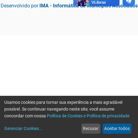
Desenvolvido por
IMA - Informática de Municípios Associados
Usamos cookies para tornar sua experiência a mais agradável
possível. Se continuar navegando neste site, você assume
concordar com nossa
Política de Cookies e Política de privacidade
home
build_circle
event
web
more_horiz
Erro ao enviar informações, por favor tente novamente
Gerenciar Cookies
...
Recusar
Aceitar todos
Início
Serviços
Eventos
Notícias
Mais