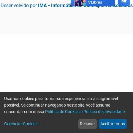
Desenvolvido por
IMA - Informática de Municípios Associados
Usamos cookies para tornar sua experiência a mais agradável
possível. Se continuar navegando neste site, você assume
concordar com nossa
Política de Cookies e Política de privacidade
home
build_circle
event
web
more_horiz
Erro ao enviar informações, por favor tente novamente
Gerenciar Cookies
...
Recusar
Aceitar todos
Início
Serviços
Eventos
Notícias
Mais