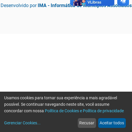
Desenvolvido por
IMA - Informática de Municípios Associados
Usamos cookies para tornar sua experiência a mais agradável
possível. Se continuar navegando neste site, você assume
concordar com nossa
Política de Cookies e Política de privacidade
home
build_circle
event
web
more_horiz
Erro ao enviar informações, por favor tente novamente
Gerenciar Cookies
...
Recusar
Aceitar todos
Início
Serviços
Eventos
Notícias
Mais