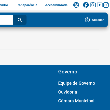
facebook
photo_camera
smart_display
flaky
vidor
Transparência
Acessibilidade
account_circle
search
Acessar
Governo
Equipe de Governo
Ouvidoria
Câmara Municipal