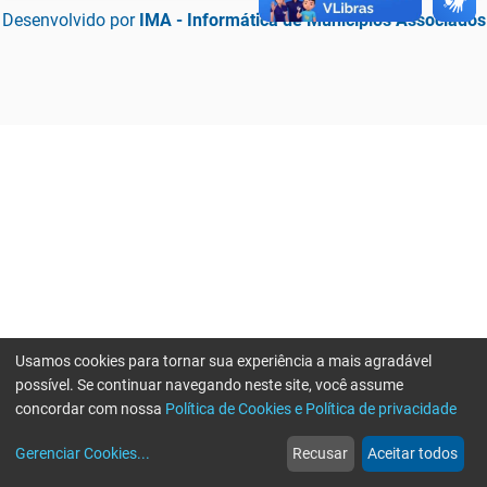
Desenvolvido por
IMA - Informática de Municípios Associados
Usamos cookies para tornar sua experiência a mais agradável
possível. Se continuar navegando neste site, você assume
concordar com nossa
Política de Cookies e Política de privacidade
home
build_circle
event
web
more_horiz
Erro ao enviar informações, por favor tente novamente
Gerenciar Cookies
...
Recusar
Aceitar todos
Início
Serviços
Eventos
Notícias
Mais