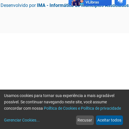
Desenvolvido por
IMA - Informática de Municípios Associados
Usamos cookies para tornar sua experiência a mais agradável
possível. Se continuar navegando neste site, você assume
concordar com nossa
Política de Cookies e Política de privacidade
home
build_circle
event
web
more_horiz
Erro ao enviar informações, por favor tente novamente
Gerenciar Cookies
...
Recusar
Aceitar todos
Início
Serviços
Eventos
Notícias
Mais