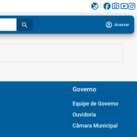
facebook
photo_camera
smart_display
flaky
account_circle
search
Acessar
Governo
Equipe de Governo
Ouvidoria
Câmara Municipal