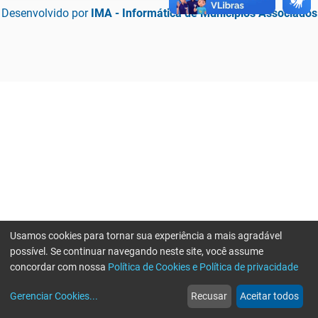
Desenvolvido por
IMA - Informática de Municípios Associados
Usamos cookies para tornar sua experiência a mais agradável
possível. Se continuar navegando neste site, você assume
concordar com nossa
Política de Cookies e Política de privacidade
home
build_circle
event
web
more_horiz
Erro ao enviar informações, por favor tente novamente
Gerenciar Cookies
...
Recusar
Aceitar todos
Início
Serviços
Eventos
Notícias
Mais