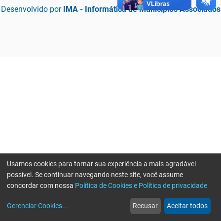
Desenvolvido por
IMA - Informática de Municípios Associados
Usamos cookies para tornar sua experiência a mais agradável
possível. Se continuar navegando neste site, você assume
concordar com nossa
Política de Cookies e Política de privacidade
home
build_circle
event
web
more_horiz
Erro ao enviar informações, por favor tente novamente
Gerenciar Cookies
...
Recusar
Aceitar todos
Início
Serviços
Eventos
Notícias
Mais