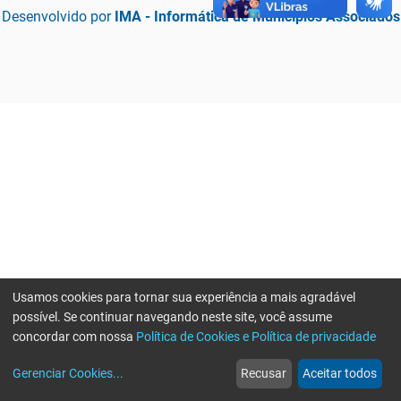
Desenvolvido por
IMA - Informática de Municípios Associados
Usamos cookies para tornar sua experiência a mais agradável
possível. Se continuar navegando neste site, você assume
concordar com nossa
Política de Cookies e Política de privacidade
home
build_circle
event
web
more_horiz
Erro ao enviar informações, por favor tente novamente
Gerenciar Cookies
...
Recusar
Aceitar todos
Início
Serviços
Eventos
Notícias
Mais