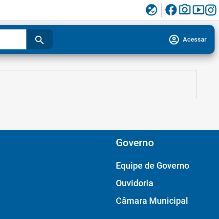
facebook
photo_camera
smart_display
flaky
account_circle
search
Acessar
Governo
Equipe de Governo
Ouvidoria
Câmara Municipal