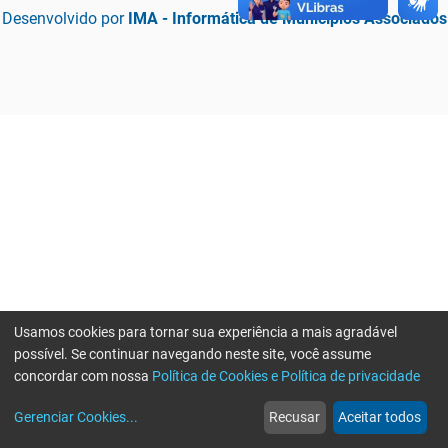
Desenvolvido por
IMA - Informática de Municípios Associados
Usamos cookies para tornar sua experiência a mais agradável
possível. Se continuar navegando neste site, você assume
concordar com nossa
Política de Cookies e Política de privacidade
home
build_circle
event
web
more_horiz
Erro ao enviar informações, por favor tente novamente
Gerenciar Cookies
...
Recusar
Aceitar todos
Início
Serviços
Eventos
Notícias
Mais