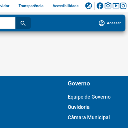
facebook
photo_camera
smart_display
flaky
vidor
Transparência
Acessibilidade
account_circle
search
Acessar
Governo
Equipe de Governo
Ouvidoria
Câmara Municipal