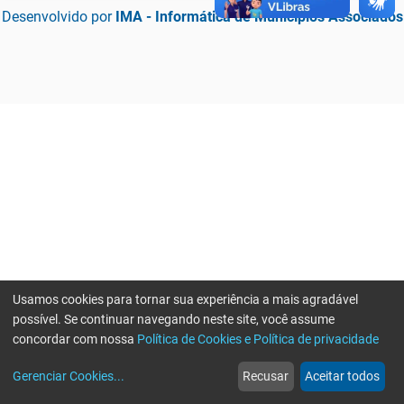
Desenvolvido por
IMA - Informática de Municípios Associados
Usamos cookies para tornar sua experiência a mais agradável
possível. Se continuar navegando neste site, você assume
concordar com nossa
Política de Cookies e Política de privacidade
home
build_circle
event
web
more_horiz
Erro ao enviar informações, por favor tente novamente
Gerenciar Cookies
...
Recusar
Aceitar todos
Início
Serviços
Eventos
Notícias
Mais