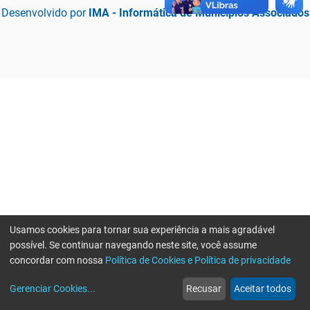
Desenvolvido por
IMA - Informática de Municípios Associados
Usamos cookies para tornar sua experiência a mais agradável
possível. Se continuar navegando neste site, você assume
concordar com nossa
Política de Cookies e Política de privacidade
home
build_circle
event
web
more_horiz
Erro ao enviar informações, por favor tente novamente
Gerenciar Cookies
...
Recusar
Aceitar todos
Início
Serviços
Eventos
Notícias
Mais