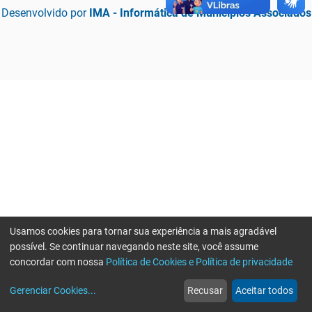
Desenvolvido por
IMA - Informática de Municípios Associados
Usamos cookies para tornar sua experiência a mais agradável
possível. Se continuar navegando neste site, você assume
concordar com nossa
Política de Cookies e Política de privacidade
home
build_circle
event
web
more_horiz
Erro ao enviar informações, por favor tente novamente
Gerenciar Cookies
...
Recusar
Aceitar todos
Início
Serviços
Eventos
Notícias
Mais